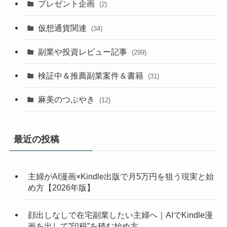
プレゼント企画
(2)
仮想通貨関連
(34)
副業や投資レビュー記事
(299)
検証中＆推薦副業案件＆書籍
(31)
麻美のつぶやき
(12)
最近の投稿
主婦がAI漫画×Kindle出版で月5万円を狙う現実と始
め方【2026年版】
顔出しなしで在宅副業したい主婦へ｜AIでKindle漫
画を出して”印税”を積む始め方