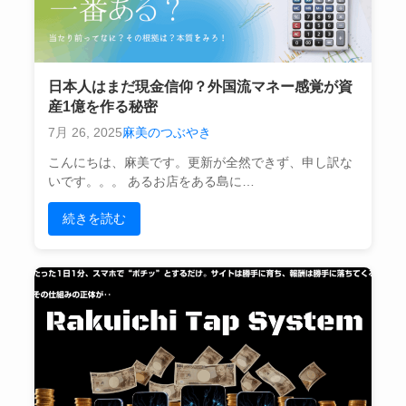
日本人はまだ現金信仰？外国流マネー感覚が資
産1億を作る秘密
7月 26, 2025
麻美のつぶやき
こんにちは、麻美です。更新が全然できず、申し訳な
いです。。。 あるお店をある島に…
続きを読む