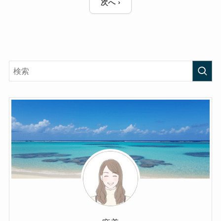
ー
次へ ›
ジ
送
り