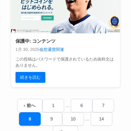
保護中: コンテンツ
1月 30, 2025
仮想通貨関連
この投稿はパスワードで保護されているため抜粋文は
ありません。
続きを読む
投
‹ 前へ
1
…
6
7
稿
の
8
9
10
…
14
ペ