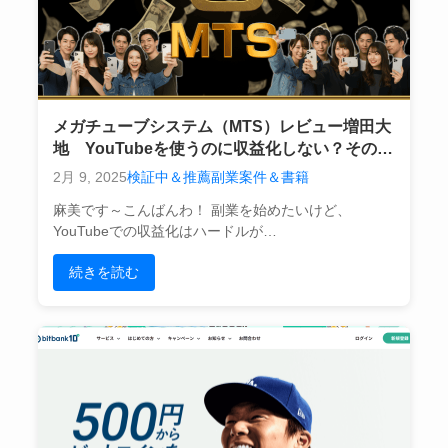
メガチューブシステム（MTS）レビュー増田大
地 YouTubeを使うのに収益化しない？その仕
組みを徹底解説！
2月 9, 2025
検証中＆推薦副業案件＆書籍
麻美です～こんばんわ！ 副業を始めたいけど、
YouTubeでの収益化はハードルが…
続きを読む