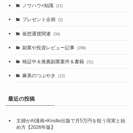
ノウハウ×知識
(12)
プレゼント企画
(2)
仮想通貨関連
(34)
副業や投資レビュー記事
(299)
検証中＆推薦副業案件＆書籍
(31)
麻美のつぶやき
(12)
最近の投稿
主婦がAI漫画×Kindle出版で月5万円を狙う現実と始
め方【2026年版】