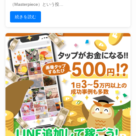
（Masterpiece）という投…
続きを読む