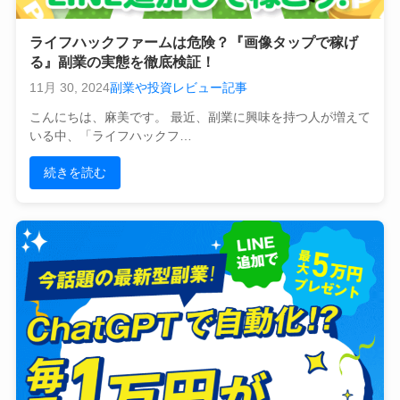
ライフハックファームは危険？『画像タップで稼げ
る』副業の実態を徹底検証！
11月 30, 2024
副業や投資レビュー記事
こんにちは、麻美です。 最近、副業に興味を持つ人が増えて
いる中、「ライフハックフ…
続きを読む