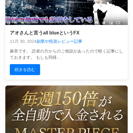
アオさんと言うall blueというFX
11月 30, 2024
副業や投資レビュー記事
麻美です。 読者の方からのご相談があったので軽く記事にし
ておきます。 もしも同様…
続きを読む