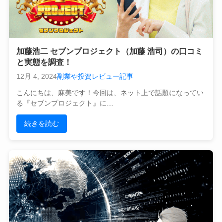
加藤浩二 セブンプロジェクト（加藤 浩司）の口コミ
と実態を調査！
12月 4, 2024
副業や投資レビュー記事
こんにちは、麻美です！今回は、ネット上で話題になってい
る『セブンプロジェクト』に…
続きを読む