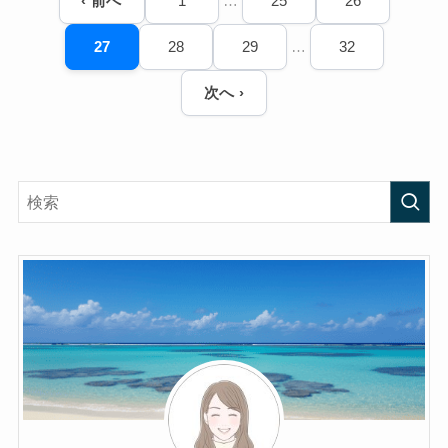
‹ 前へ
1
…
25
26
稿
の
27
28
29
…
32
ペ
ー
次へ ›
ジ
送
り