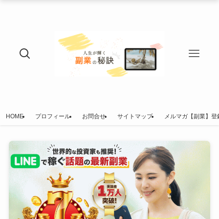
HOME
プロフィール
お問合せ
サイトマップ
メルマガ【副業】登