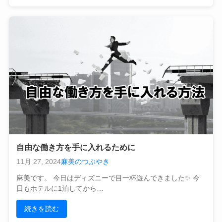
自由な働き方を手に入れるために
11月 27, 2024
麻美のつぶやき
麻美です。 今日はディズニーで目一杯遊んできました✨ 今
日もホテルに1泊してから…
続きを読む