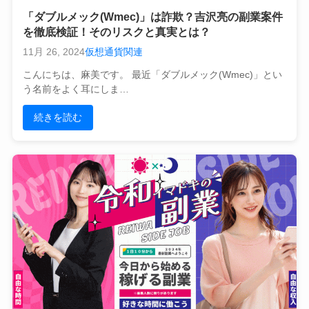
「ダブルメック(Wmec)」は詐欺？吉沢亮の副業案件
を徹底検証！そのリスクと真実とは？
11月 26, 2024
仮想通貨関連
こんにちは、麻美です。 最近「ダブルメック(Wmec)」とい
う名前をよく耳にしま…
続きを読む