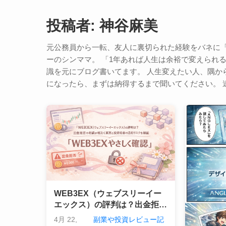
投稿者:
神谷麻美
元公務員から一転、友人に裏切られた経験をバネに「
ーのシンママ。 「1年あれば人生は余裕で変えられ
識を元にブログ書いてます。 人生変えたい人、隅か
になったら、まずは納得するまで聞いてください。 遠慮な
WEB3EX（ウェブスリーイー
エックス）の評判は？出金拒否
の相談が相次ぐ実態と投資助言
4月 22,
副業や投資レビュー記