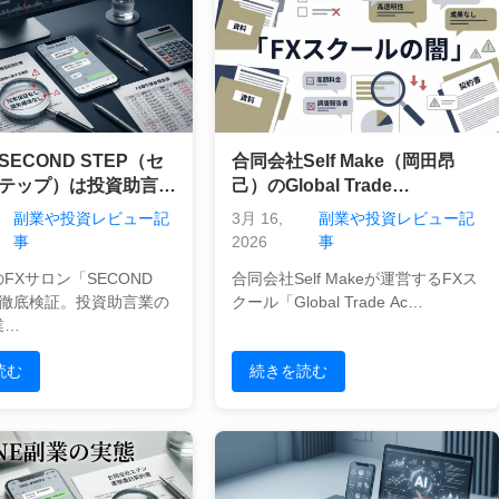
ECOND STEP（セ
合同会社Self Make（岡田昂
テップ）は投資助言法
己）のGlobal Trade
Xサロンの実態と口コ
Academy（GTA）は怪しい？
副業や投資レビュー記
3月 16,
副業や投資レビュー記
目線で徹底検証
投資助言の観点からFXスクー
事
2026
事
ルの実態を暴く
FXサロン「SECOND
合同会社Self Makeが運営するFXス
を徹底検証。投資助言業の
クール「Global Trade Ac…
業…
読む
続きを読む