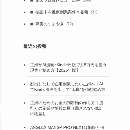
副業や投資レビュー記事
(299)
検証中＆推薦副業案件＆書籍
(31)
麻美のつぶやき
(12)
最近の投稿
主婦がAI漫画×Kindle出版で月5万円を狙う
現実と始め方【2026年版】
顔出しなしで在宅副業したい主婦へ｜AI
でKindle漫画を出して”印税”を積む始め方
主婦のためのお金の判断軸の作り方｜流
行りの副業や情報に振り回されない家計
の物差し
ANGLEX MANGA PRO NEXTは旧版と何