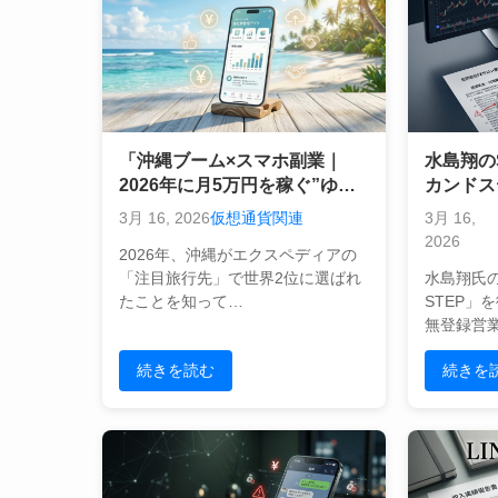
「沖縄ブーム×スマホ副業｜
水島翔のS
2026年に月5万円を稼ぐ”ゆる
カンドス
ふわ”な始め方」
違反？F
3月 16, 2026
仮想通貨関連
3月 16,
ミをプロ
2026
2026年、沖縄がエクスペディアの
「注目旅行先」で世界2位に選ばれ
水島翔氏の
たことを知って…
STEP」
無登録営
続きを読む
続きを