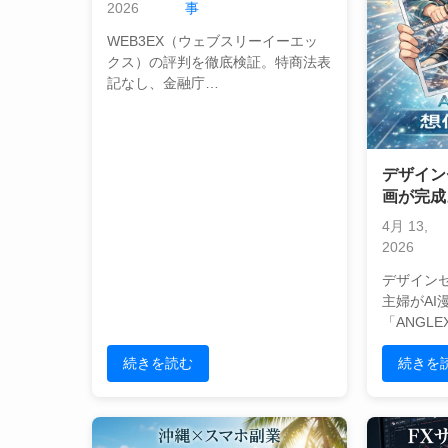
の法的リスクを検証
2026
事
WEB3EX（ウェブスリーイーエッ
クス）の評判を徹底検証。特商法表
記なし、金融庁…
デザイン
画が完成
像以上だ
4月 13,
2026
デザイン
主婦がAI
「ANGL
続きを読む
続きを