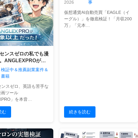
助言業の観点から暴くその実態
2026
事
仮想通貨AI自動売買「EAGLE（イ
ーグル）」を徹底検証！「月収200
万」「元本…
センスゼロの私でも漫
。ANGLEXPROが想
った
検証中＆推薦副業案件＆
書籍
センスゼロ、英語も苦手な
漫画ツール
EXPRO」を本音…
読む
続きを読む