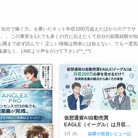
自分で稼ぐ力」を磨いたネット年収1000万超えたばかりのアラサ
る。」 この事実を1人でも多くの方に伝えたくて自分の副業経験や知
ら隅まで必ず読んで！ 正しい情報は簡単には拾えない、でも一度気
く、LINEより声をかけて下さい(*^_^*)
仮想通貨AI自動売買
EAGLE（イーグル）は月収
200万の夢を見せるだけ？投資
3月 26,
副業や投資レビュー記