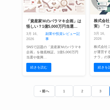
株式会社
「資産家Ｍのバラマキ企画」は
実）「コ
怪しい？1億5,000万円当選の
稼げると
甘い罠と復興支援を騙る手口を
3月 16,
3月 16,
副業や投資レビュー記
的リスク
プロが徹底検証
2026
2026
事
株式会社
SNSで話題の「資産家Ｍのバラマキ
が運営す
企画」を徹底検証。1億5,000万円
ナラ」の
当選や復興…
続きを読む
続きを
投
‹ 前へ
1
2
3
稿
の
ペ