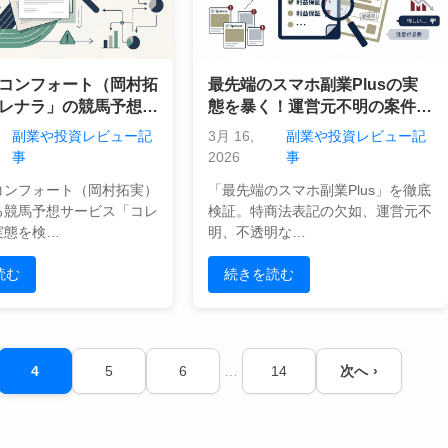
コンフォート（岡村拓
最先端のスマホ副業Plusの実
レナラ」の競馬予想。
態を暴く！運営元不明の案件に
信じる前に知るべき法
潜むリスクと収益性の矛盾
副業や投資レビュー記
3月 16,
副業や投資レビュー記
と実態
事
2026
事
コンフォート（岡村拓実）
「最先端のスマホ副業Plus」を徹底
る競馬予想サービス「コレ
検証。特商法表記の欠如、運営元不
実態を検…
明、不透明な…
読む
続きを読む
4
5
6
…
14
次へ ›