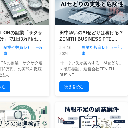
LIONの副業「サクサ
田中ゆいのAIせどりは稼げる？
け」で1日3万円は現
ZENITH BUSINESS PTE.
営実態とビジネスモデ
LTD.（NOVA STRATEGY）の
副業や投資レビュー記
3月 16,
副業や投資レビュー記
を徹底検証
実態と高額ローンの危険性
事
2026
事
IONの副業「サクサク選
田中ゆい氏が案内する「AIせどり」
日3万円」の実態を徹底
を徹底検証。運営会社ZENITH
設法人…
BUSINE…
読む
続きを読む