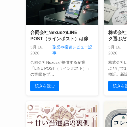
合同会社NexusのLINE
株式会社
POST（ラインポスト）は稼げ
ク選ぶだ
る？実態とリスクをプロの視点
実的？運
3月 16,
副業や投資レビュー記
3月 16,
で徹底検証
ルの矛盾
2026
事
2026
合同会社Nexusが提供する副業
株式会社L
「LINE POST（ラインポスト）」
ぶだけで1
の実態をプ…
検証。新
続きを読む
続きを