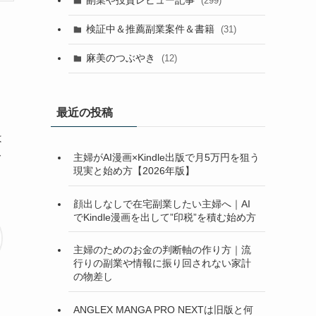
副業や投資レビュー記事
(299)
検証中＆推薦副業案件＆書籍
(31)
麻美のつぶやき
(12)
最近の投稿
は
ご
主婦がAI漫画×Kindle出版で月5万円を狙う
現実と始め方【2026年版】
顔出しなしで在宅副業したい主婦へ｜AI
でKindle漫画を出して”印税”を積む始め方
主婦のためのお金の判断軸の作り方｜流
行りの副業や情報に振り回されない家計
の物差し
ANGLEX MANGA PRO NEXTは旧版と何