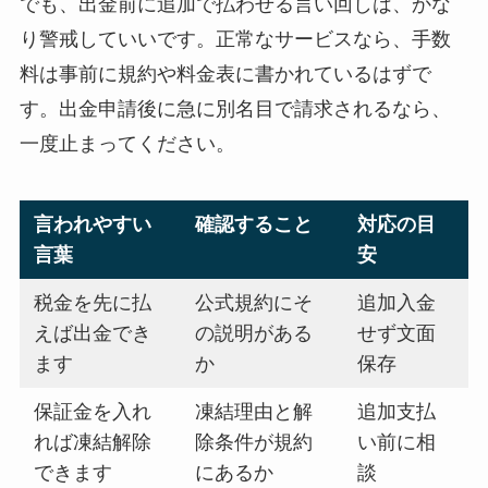
でも、出金前に追加で払わせる言い回しは、かな
り警戒していいです。正常なサービスなら、手数
料は事前に規約や料金表に書かれているはずで
す。出金申請後に急に別名目で請求されるなら、
一度止まってください。
言われやすい
確認すること
対応の目
言葉
安
税金を先に払
公式規約にそ
追加入金
えば出金でき
の説明がある
せず文面
ます
か
保存
保証金を入れ
凍結理由と解
追加支払
れば凍結解除
除条件が規約
い前に相
できます
にあるか
談