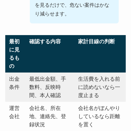
を見るだけで、危ない案件はかな
り減らせます。
最初
確認する内容
家計目線の判断
に見
るも
の
出金
最低出金額、手
生活費を入れる前
条件
数料、反映時
に読めないなら一
間、本人確認
度止まる
運営
会社名、所在
会社名がぼんやり
会社
地、連絡先、登
しているなら距離
録状況
を置く