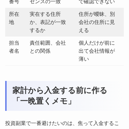
番号
センスの一致
で確認できない
所在
実在する住所
住所が曖昧、別
地
か、表記が一致
会社の住所に見
するか
える
担当
責任範囲、会社
個人だけが前に
者名
との関係
出て会社情報が
薄い
家計から入金する前に作る
「一晩置くメモ」
投資副業で一番避けたいのは、焦って入金するこ