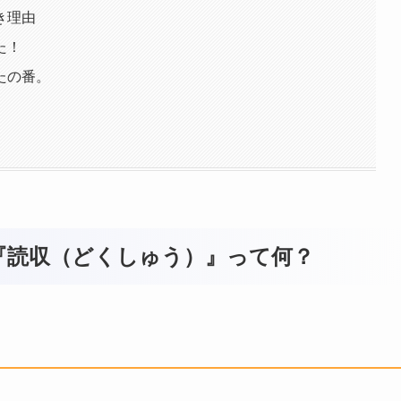
き理由
た！
たの番。
『読収（どくしゅう）』って何？