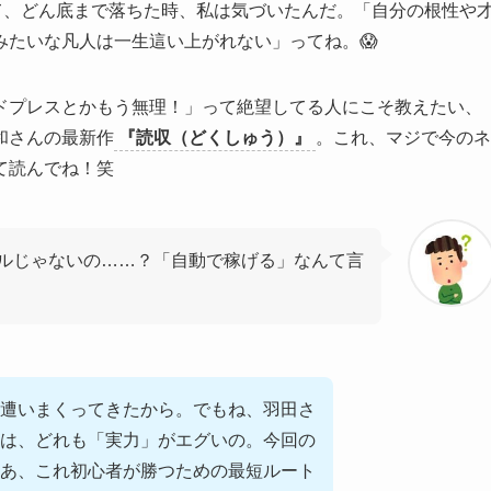
て、どん底まで落ちた時、私は気づいたんだ。「自分の根性や
みたいな凡人は一生這い上がれない」ってね。😱
ドプレスとかもう無理！」って絶望してる人にこそ教えたい、
和さんの最新作
『読収（どくしゅう）』
。これ、マジで今のネ
て読んでね！笑
ルじゃないの……？「自動で稼げる」なんて言
遭いまくってきたから。でもね、羽田さ
は、どれも「実力」がエグいの。今回の
あ、これ初心者が勝つための最短ルート