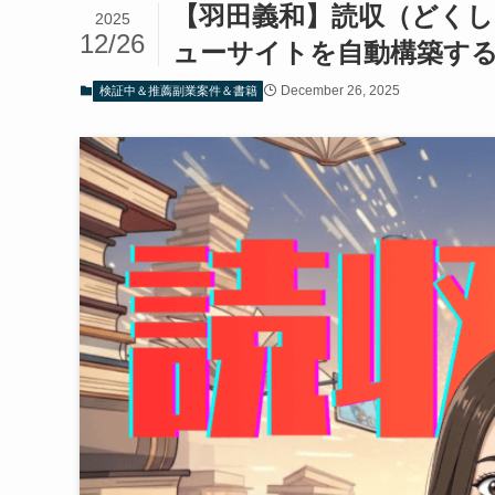
【羽田義和】読収（どく
2025
12/26
ューサイトを自動構築す
December 26, 2025
検証中＆推薦副業案件＆書籍