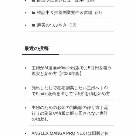
副業や投資レビュー記事
(299)
検証中＆推薦副業案件＆書籍
(31)
麻美のつぶやき
(12)
け
最近の投稿
主婦がAI漫画×Kindle出版で月5万円を狙う
現実と始め方【2026年版】
顔出しなしで在宅副業したい主婦へ｜AI
でKindle漫画を出して”印税”を積む始め方
主婦のためのお金の判断軸の作り方｜流
行りの副業や情報に振り回されない家計
の物差し
ANGLEX MANGA PRO NEXTは旧版と何