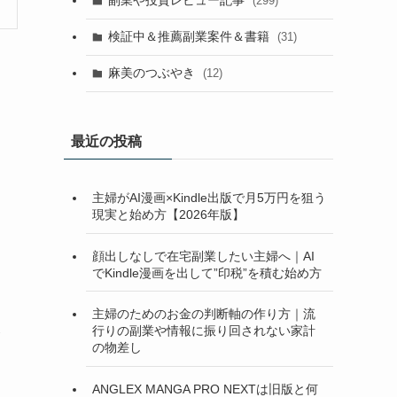
副業や投資レビュー記事
(299)
検証中＆推薦副業案件＆書籍
(31)
麻美のつぶやき
(12)
最近の投稿
主婦がAI漫画×Kindle出版で月5万円を狙う
現実と始め方【2026年版】
顔出しなしで在宅副業したい主婦へ｜AI
でKindle漫画を出して”印税”を積む始め方
主婦のためのお金の判断軸の作り方｜流
行りの副業や情報に振り回されない家計
呑
の物差し
ANGLEX MANGA PRO NEXTは旧版と何