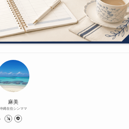
麻美
沖縄在住シンママ