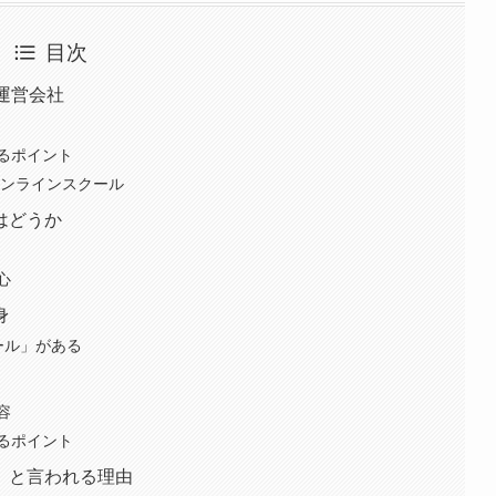
目次
報と運営会社
るポイント
オンラインスクール
はどうか
帯
心
身
ール」がある
容
るポイント
」と言われる理由