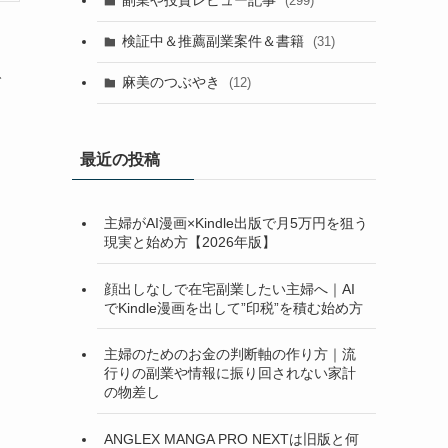
副業や投資レビュー記事
(299)
検証中＆推薦副業案件＆書籍
(31)
で
麻美のつぶやき
(12)
最近の投稿
主婦がAI漫画×Kindle出版で月5万円を狙う
現実と始め方【2026年版】
顔出しなしで在宅副業したい主婦へ｜AI
でKindle漫画を出して”印税”を積む始め方
主婦のためのお金の判断軸の作り方｜流
行りの副業や情報に振り回されない家計
の物差し
ANGLEX MANGA PRO NEXTは旧版と何