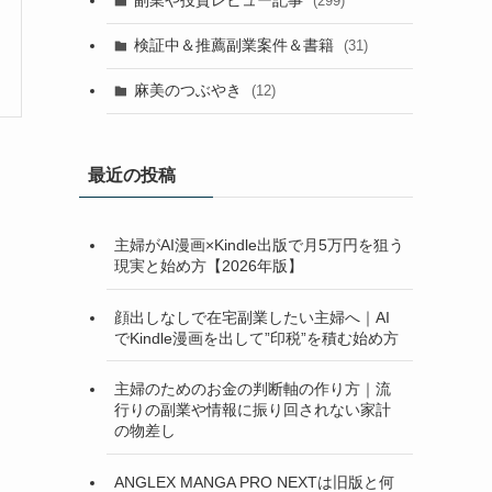
副業や投資レビュー記事
(299)
検証中＆推薦副業案件＆書籍
(31)
麻美のつぶやき
(12)
最近の投稿
主婦がAI漫画×Kindle出版で月5万円を狙う
現実と始め方【2026年版】
顔出しなしで在宅副業したい主婦へ｜AI
でKindle漫画を出して”印税”を積む始め方
主婦のためのお金の判断軸の作り方｜流
行りの副業や情報に振り回されない家計
の物差し
ANGLEX MANGA PRO NEXTは旧版と何